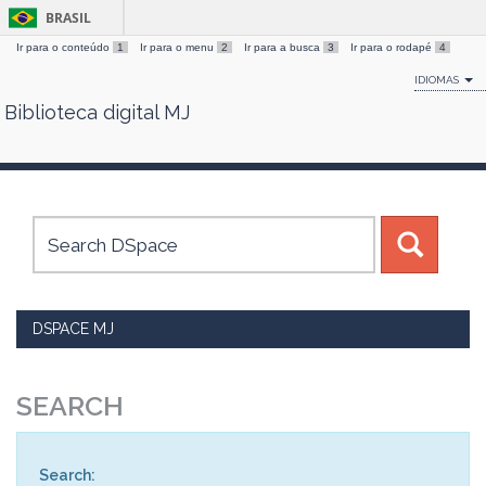
BRASIL
Ir para o conteúdo
1
Ir para o menu
2
Ir para a busca
3
Ir para o rodapé
4
IDIOMAS
Biblioteca digital MJ
Skip
navigation
DSPACE MJ
SEARCH
Search: