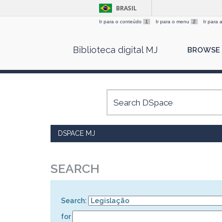
BRASIL
Ir para o conteúdo
1
Ir para o menu
2
Ir para
Skip
Biblioteca digital MJ
BROWSE
navigation
DSPACE MJ
SEARCH
Search:
for