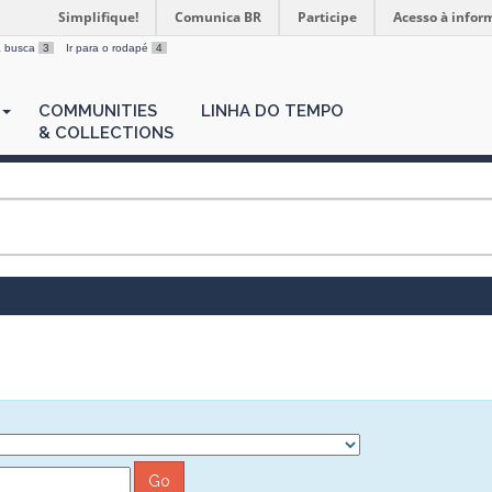
Simplifique!
Comunica BR
Participe
Acesso à infor
 a busca
3
Ir para o rodapé
4
COMMUNITIES
LINHA DO TEMPO
& COLLECTIONS