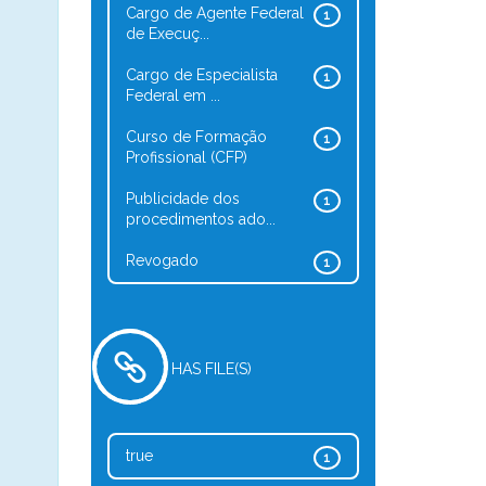
Cargo de Agente Federal
1
de Execuç...
Cargo de Especialista
1
Federal em ...
Curso de Formação
1
Profissional (CFP)
Publicidade dos
1
procedimentos ado...
Revogado
1
HAS FILE(S)
true
1