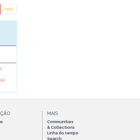
next
a
RA
AÇÃO
MAIS
te
Communities
& Collections
Linha do tempo
Search