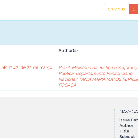
previous
1
Author(s)
SP nº 42, de 22 de março
Brasil. Ministério da Justiça e Seguranç
Pública
;
Departamento Penitenciário
Nacional
;
TÂNIA MARIA MATOS FERREI
FOGAÇA
NAVEG
Issue Da
Author
Title
Subject