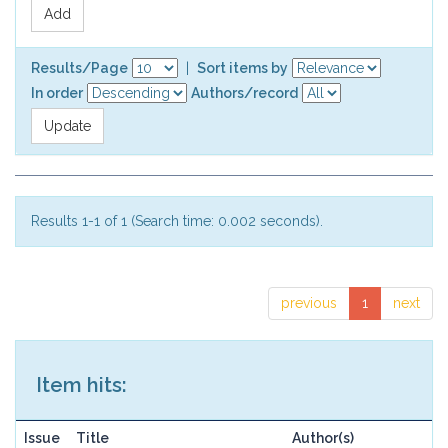
Results/Page
|
Sort items by
In order
Authors/record
Results 1-1 of 1 (Search time: 0.002 seconds).
previous
1
next
Item hits:
Issue
Title
Author(s)