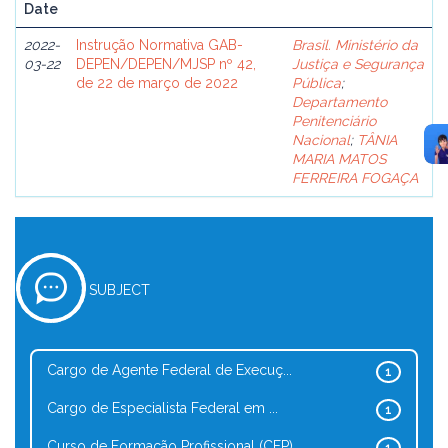
Date
2022-
Instrução Normativa GAB-
Brasil. Ministério da
03-22
DEPEN/DEPEN/MJSP nº 42,
Justiça e Segurança
de 22 de março de 2022
Pública
;
Departamento
Penitenciário
Nacional
;
TÂNIA
MARIA MATOS
FERREIRA FOGAÇA
SUBJECT
Cargo de Agente Federal de Execuç...
1
Cargo de Especialista Federal em ...
1
Curso de Formação Profissional (CFP)