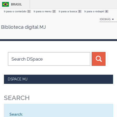
BRASIL
Ir para o conteúdo
1
Ir para o menu
2
Ir para a busca
3
Ir para o rodapé
4
IDIOMAS
Biblioteca digital MJ
Skip
navigation
DSPACE MJ
SEARCH
Search: