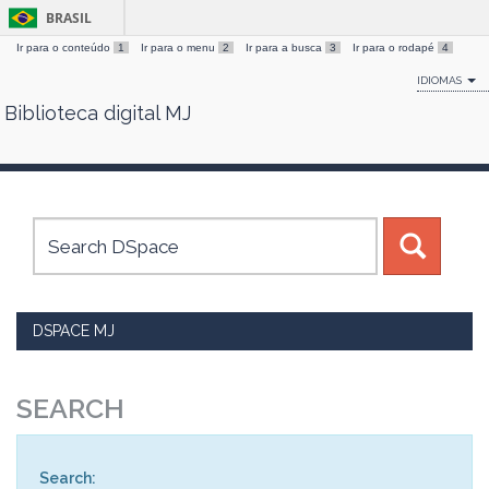
BRASIL
Ir para o conteúdo
1
Ir para o menu
2
Ir para a busca
3
Ir para o rodapé
4
IDIOMAS
Biblioteca digital MJ
Skip
navigation
DSPACE MJ
SEARCH
Search: