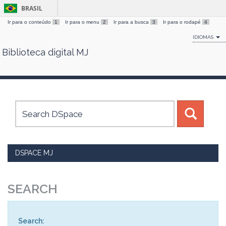
BRASIL
Ir para o conteúdo
1
Ir para o menu
2
Ir para a busca
3
Ir para o rodapé
4
IDIOMAS
Biblioteca digital MJ
Skip
navigation
DSPACE MJ
SEARCH
Search: