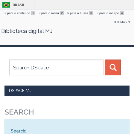
BRASIL
Ir para o conteúdo
1
Ir para o menu
2
Ir para a busca
3
Ir para o rodapé
4
IDIOMAS
Biblioteca digital MJ
Skip
navigation
DSPACE MJ
SEARCH
Search: