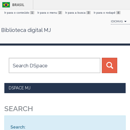
BRASIL
Ir para o conteúdo
1
Ir para o menu
2
Ir para a busca
3
Ir para o rodapé
4
IDIOMAS
Biblioteca digital MJ
Skip
navigation
DSPACE MJ
SEARCH
Search: