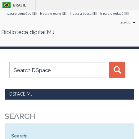
BRASIL
Ir para o conteúdo
1
Ir para o menu
2
Ir para a busca
3
Ir para o rodapé
4
IDIOMAS
Biblioteca digital MJ
Skip
navigation
DSPACE MJ
SEARCH
Search: