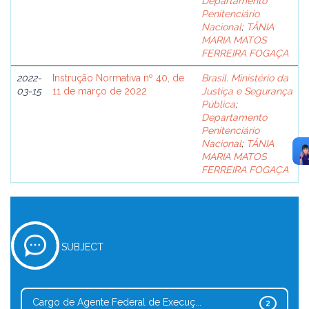
Departamento
Penitenciário
Nacional
;
TÂNIA
MARIA MATOS
FERREIRA FOGAÇA
2022-
Instrução Normativa nº 40, de
Brasil. Ministério da
03-15
11 de março de 2022
Justiça e Segurança
Pública
;
Departamento
Penitenciário
Nacional
;
TÂNIA
MARIA MATOS
FERREIRA FOGAÇA
SUBJECT
Cargo de Agente Federal de Execuç...
2