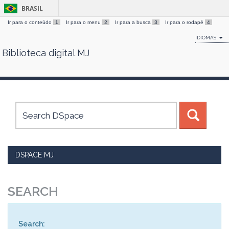
BRASIL
Ir para o conteúdo
1
Ir para o menu
2
Ir para a busca
3
Ir para o rodapé
4
IDIOMAS
Biblioteca digital MJ
Skip
navigation
DSPACE MJ
SEARCH
Search: