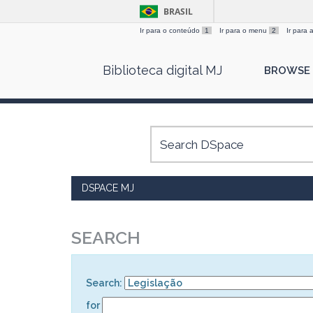
BRASIL
Ir para o conteúdo
1
Ir para o menu
2
Ir para
Skip
Biblioteca digital MJ
BROWSE
navigation
DSPACE MJ
SEARCH
Search:
for