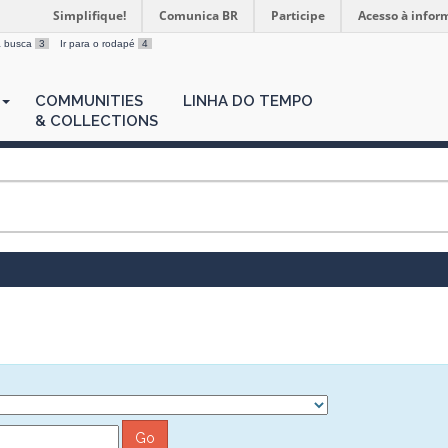
Simplifique!
Comunica BR
Participe
Acesso à infor
 a busca
3
Ir para o rodapé
4
COMMUNITIES
LINHA DO TEMPO
& COLLECTIONS