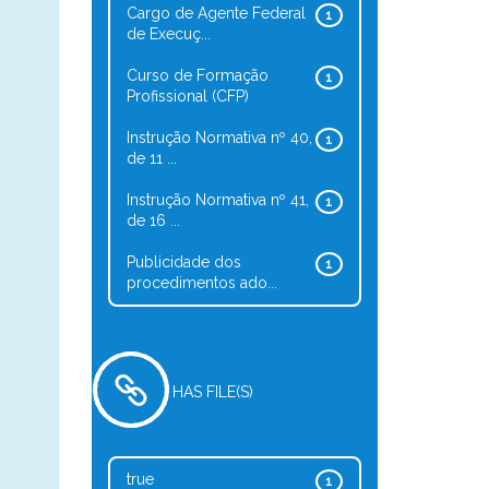
Cargo de Agente Federal
1
de Execuç...
Curso de Formação
1
Profissional (CFP)
Instrução Normativa nº 40,
1
de 11 ...
Instrução Normativa nº 41,
1
de 16 ...
Publicidade dos
1
procedimentos ado...
HAS FILE(S)
true
1