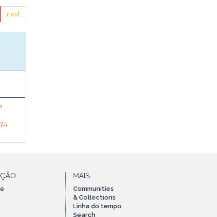
next
a
RA
AÇÃO
MAIS
te
Communities
& Collections
Linha do tempo
Search