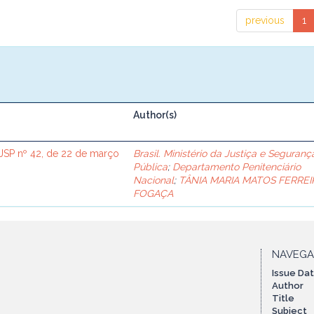
previous
1
Author(s)
SP nº 42, de 22 de março
Brasil. Ministério da Justiça e Seguranç
Pública
;
Departamento Penitenciário
Nacional
;
TÂNIA MARIA MATOS FERREI
FOGAÇA
NAVEG
Issue Da
Author
Title
Subject