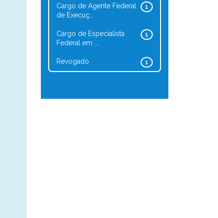
Cargo de Agente Federal
1
de Execuç...
Cargo de Especialista
1
Federal em ...
Revogado
1