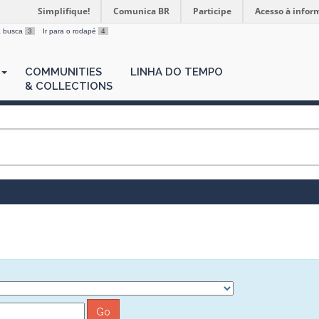
Simplifique!
Comunica BR
Participe
Acesso à infor
 a busca
3
Ir para o rodapé
4
COMMUNITIES
LINHA DO TEMPO
& COLLECTIONS