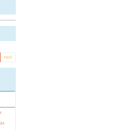
next
a
RA