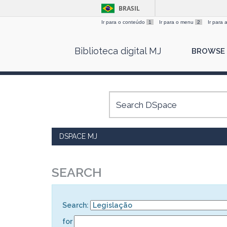
BRASIL
Ir para o conteúdo
1
Ir para o menu
2
Ir para
Skip
Biblioteca digital MJ
BROWSE
navigation
DSPACE MJ
SEARCH
Search:
for