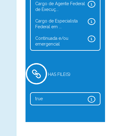
Cargo de Agente Federal
1
de Execuç...
Cargo de Especialista
1
Federal em ...
Continuada e/ou
1
emergencial
HAS FILE(S)
true
1