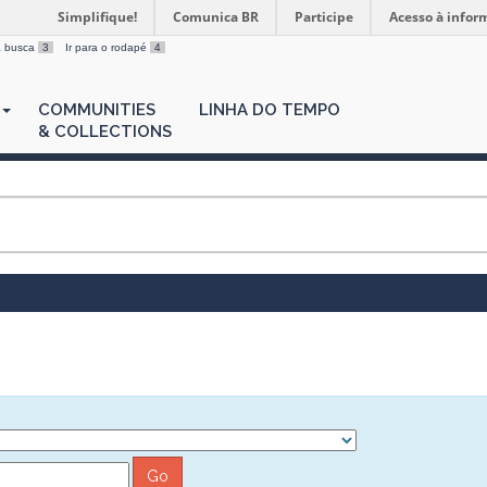
Simplifique!
Comunica BR
Participe
Acesso à infor
 a busca
3
Ir para o rodapé
4
COMMUNITIES
LINHA DO TEMPO
& COLLECTIONS