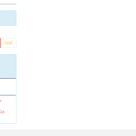
next
a
RA