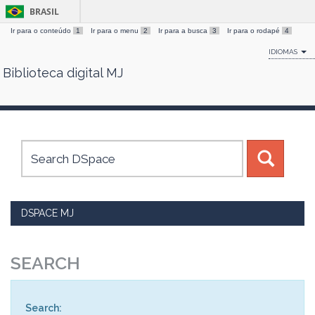
BRASIL
Ir para o conteúdo
1
Ir para o menu
2
Ir para a busca
3
Ir para o rodapé
4
IDIOMAS
Biblioteca digital MJ
Skip
navigation
DSPACE MJ
SEARCH
Search: