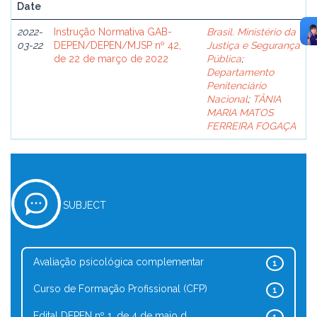
Date
2022-
Instrução Normativa GAB-
Brasil. Ministério da
03-22
DEPEN/DEPEN/MJSP nº 42,
Justiça e Segurança
de 22 de março de 2022
Pública
;
Departamento
Penitenciário
Nacional
;
TÂNIA
MARIA MATOS
FERREIRA FOGAÇA
SUBJECT
Avaliação psicológica complementar
1
Curso de Formação Profissional (CFP)
1
Edital DEPEN nº 1, de 4 de maio d...