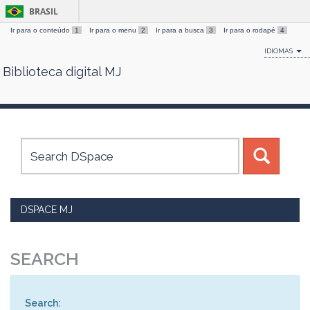
BRASIL
Ir para o conteúdo
1
Ir para o menu
2
Ir para a busca
3
Ir para o rodapé
4
IDIOMAS
Biblioteca digital MJ
Skip
navigation
DSPACE MJ
SEARCH
Search: