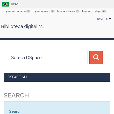
BRASIL
Ir para o conteúdo
1
Ir para o menu
2
Ir para a busca
3
Ir para o rodapé
4
IDIOMAS
Biblioteca digital MJ
Skip
navigation
DSPACE MJ
SEARCH
Search: