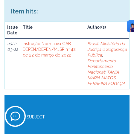
Item hits:
Issue
Title
Author(s)
Date
2022-
Instrução Normativa GAB-
Brasil. Ministério da
03-22
DEPEN/DEPEN/MJSP nº 42,
Justiça e Segurança
de 22 de março de 2022
Pública
;
Departamento
Penitenciário
Nacional
;
TÂNIA
MARIA MATOS
FERREIRA FOGAÇA
SUBJECT