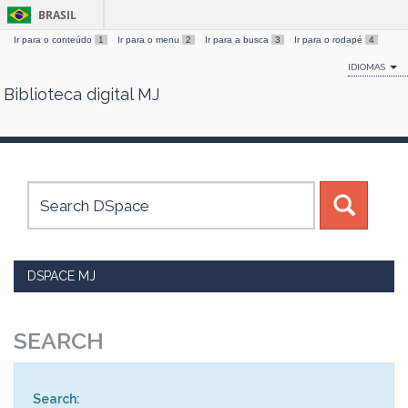
BRASIL
Ir para o conteúdo
1
Ir para o menu
2
Ir para a busca
3
Ir para o rodapé
4
IDIOMAS
Biblioteca digital MJ
Skip
navigation
DSPACE MJ
SEARCH
Search: