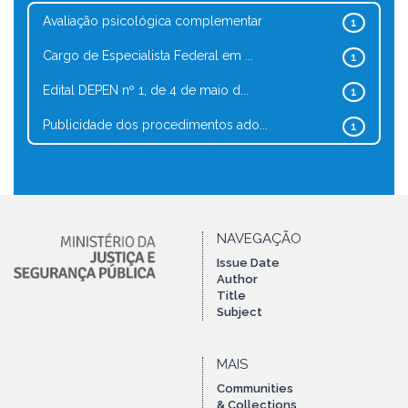
Avaliação psicológica complementar
1
Cargo de Especialista Federal em ...
1
Edital DEPEN nº 1, de 4 de maio d...
1
Publicidade dos procedimentos ado...
1
NAVEGAÇÃO
Issue Date
Author
Title
Subject
MAIS
Communities
& Collections