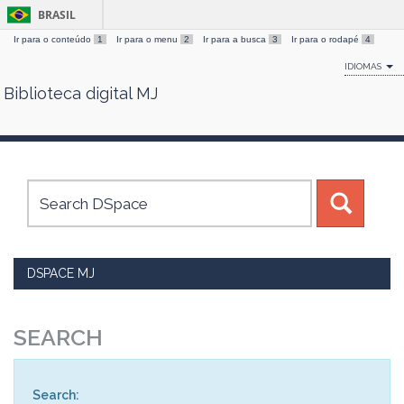
BRASIL
Ir para o conteúdo
1
Ir para o menu
2
Ir para a busca
3
Ir para o rodapé
4
IDIOMAS
Biblioteca digital MJ
Skip
navigation
DSPACE MJ
SEARCH
Search: