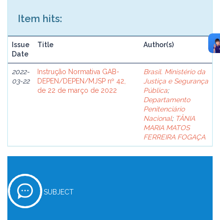
Item hits:
Issue
Title
Author(s)
Date
2022-
Instrução Normativa GAB-
Brasil. Ministério da
03-22
DEPEN/DEPEN/MJSP nº 42,
Justiça e Segurança
de 22 de março de 2022
Pública
;
Departamento
Penitenciário
Nacional
;
TÂNIA
MARIA MATOS
FERREIRA FOGAÇA
SUBJECT