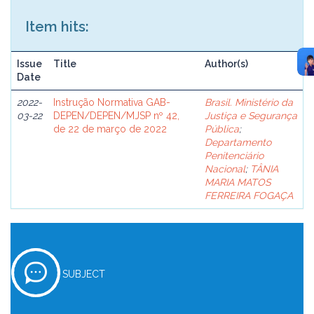
Item hits:
Issue
Title
Author(s)
Date
2022-
Instrução Normativa GAB-
Brasil. Ministério da
03-22
DEPEN/DEPEN/MJSP nº 42,
Justiça e Segurança
de 22 de março de 2022
Pública
;
Departamento
Penitenciário
Nacional
;
TÂNIA
MARIA MATOS
FERREIRA FOGAÇA
SUBJECT