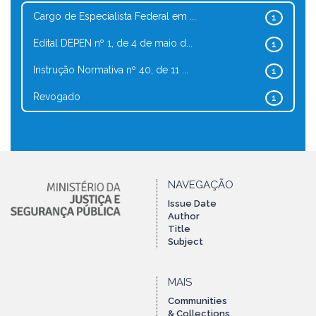
Cargo de Especialista Federal em ...
1
Edital DEPEN nº 1, de 4 de maio d...
1
Instrução Normativa nº 40, de 11 ...
1
Revogado
1
NAVEGAÇÃO
Issue Date
Author
Title
Subject
MAIS
Communities
& Collections