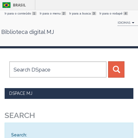
BRASIL
Ir para o conteúdo
1
Ir para o menu
2
Ir para a busca
3
Ir para o rodapé
4
IDIOMAS
Biblioteca digital MJ
Skip
navigation
DSPACE MJ
SEARCH
Search: