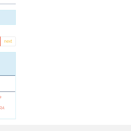
next
a
RA