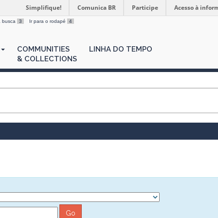
Simplifique!
Comunica BR
Participe
Acesso à infor
 a busca
3
Ir para o rodapé
4
COMMUNITIES
LINHA DO TEMPO
& COLLECTIONS