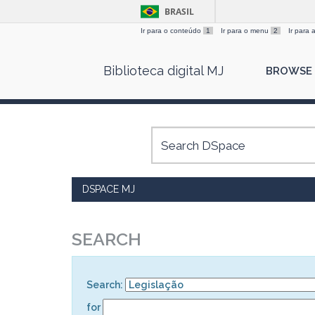
BRASIL
Ir para o conteúdo
1
Ir para o menu
2
Ir para
Skip
Biblioteca digital MJ
BROWSE
navigation
DSPACE MJ
SEARCH
Search:
for