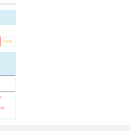
next
a
RA