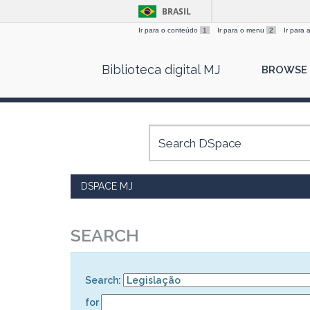
BRASIL
Ir para o conteúdo
1
Ir para o menu
2
Ir para
Skip
Biblioteca digital MJ
BROWSE
navigation
DSPACE MJ
SEARCH
Search:
for