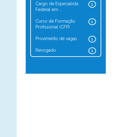
Cargo de Especialista
1
Federal em ...
Curso de Formação
1
Profissional (CFP)
Provimento de vagas
1
Revogado
1