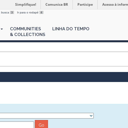
Simplifique!
Comunica BR
Participe
Acesso à infor
 a busca
3
Ir para o rodapé
4
COMMUNITIES
LINHA DO TEMPO
& COLLECTIONS