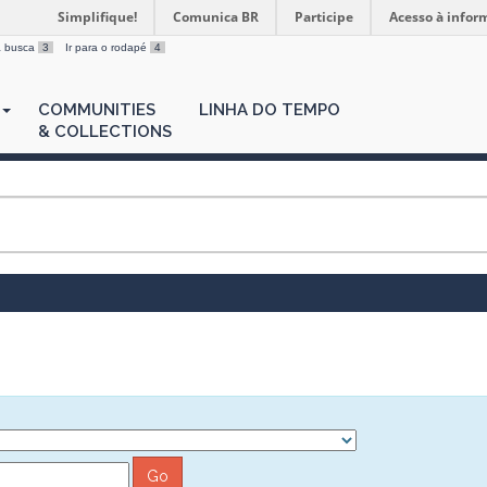
Simplifique!
Comunica BR
Participe
Acesso à infor
 a busca
3
Ir para o rodapé
4
COMMUNITIES
LINHA DO TEMPO
& COLLECTIONS