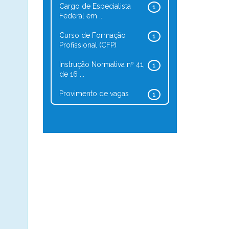
Cargo de Especialista
1
Federal em ...
Curso de Formação
1
Profissional (CFP)
Instrução Normativa nº 41,
1
de 16 ...
Provimento de vagas
1