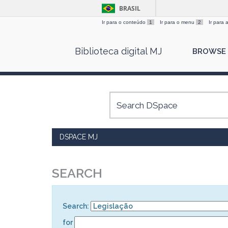
BRASIL
Ir para o conteúdo
1
Ir para o menu
2
Ir para
Skip
Biblioteca digital MJ
BROWSE
navigation
DSPACE MJ
SEARCH
Search:
for