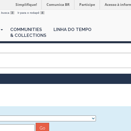
Simplifique!
Comunica BR
Participe
Acesso à infor
 a busca
3
Ir para o rodapé
4
COMMUNITIES
LINHA DO TEMPO
& COLLECTIONS