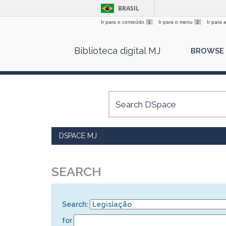
BRASIL
Ir para o conteúdo
1
Ir para o menu
2
Ir para
Skip
Biblioteca digital MJ
BROWSE
navigation
DSPACE MJ
SEARCH
Search:
for