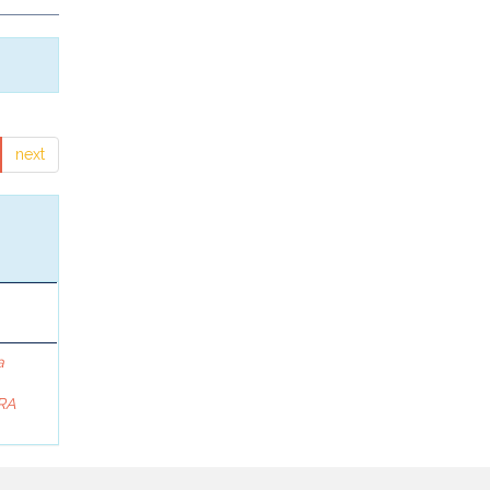
next
a
RA