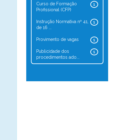
Curso de Formação
1
Profissional (CFP)
Instrução Normativa nº 41,
1
de 16 ...
Provimento de vagas
1
Publicidade dos
1
procedimentos ado...