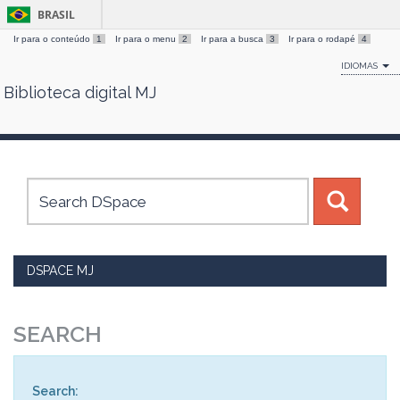
BRASIL
Ir para o conteúdo
1
Ir para o menu
2
Ir para a busca
3
Ir para o rodapé
4
IDIOMAS
Biblioteca digital MJ
Skip
navigation
DSPACE MJ
SEARCH
Search: