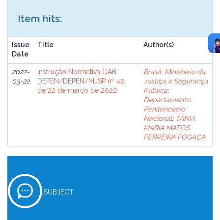
Item hits:
Issue
Title
Author(s)
Date
2022-
Instrução Normativa GAB-
Brasil. Ministério da
03-22
DEPEN/DEPEN/MJSP nº 42,
Justiça e Segurança
de 22 de março de 2022
Pública
;
Departamento
Penitenciário
Nacional
;
TÂNIA
MARIA MATOS
FERREIRA FOGAÇA
SUBJECT