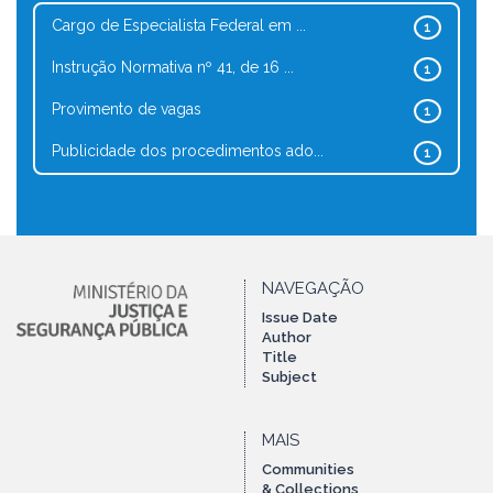
Cargo de Especialista Federal em ...
1
Instrução Normativa nº 41, de 16 ...
1
Provimento de vagas
1
Publicidade dos procedimentos ado...
1
NAVEGAÇÃO
Issue Date
Author
Title
Subject
MAIS
Communities
& Collections