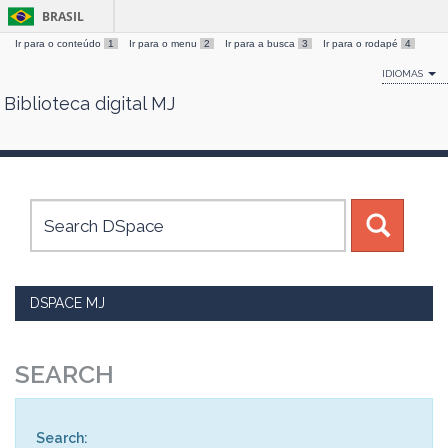
BRASIL
Ir para o conteúdo
1
Ir para o menu
2
Ir para a busca
3
Ir para o rodapé
4
IDIOMAS
Biblioteca digital MJ
Skip
navigation
DSPACE MJ
SEARCH
Search: