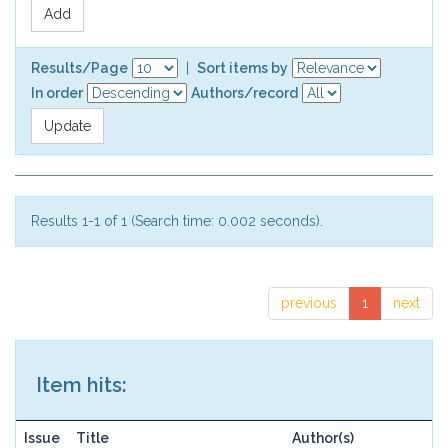
Results/Page
|
Sort items by
In order
Authors/record
Results 1-1 of 1 (Search time: 0.002 seconds).
previous
1
next
Item hits:
Issue
Title
Author(s)