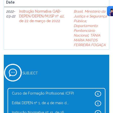
Date
2022-
Instrução Normativa GAB-
Brasil. Ministério da
03-22
DEPEN/DEPEN/MJSP nº 42,
Justiça e Segurança
de 22 de março de 2022
Pública
;
Departamento
Penitenciário
Nacional
;
TÂNIA
MARIA MATOS
FERREIRA FOGAÇA
SUBJECT
Curso de Formação Profissional (CFP)
1
Edital DEPEN nº 1, de 4 de maio d...
1
Instrução Normativa nº 41, de 16 ...