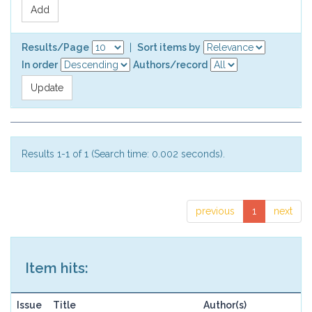
Results/Page
|
Sort items by
In order
Authors/record
Results 1-1 of 1 (Search time: 0.002 seconds).
previous
1
next
Item hits:
Issue
Title
Author(s)