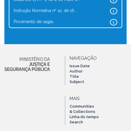
1
Instrução Normativa nº 41, de 16 ...
1
Provimento de vagas
1
NAVEGAÇÃO
Issue Date
Author
Title
Subject
MAIS
Communities
& Collections
Linha do tempo
Search