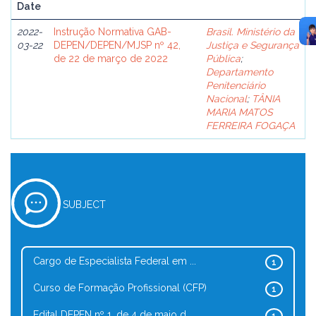
Date
2022-
Instrução Normativa GAB-
Brasil. Ministério da
03-22
DEPEN/DEPEN/MJSP nº 42,
Justiça e Segurança
de 22 de março de 2022
Pública
;
Departamento
Penitenciário
Nacional
;
TÂNIA
MARIA MATOS
FERREIRA FOGAÇA
SUBJECT
Cargo de Especialista Federal em ...
1
Curso de Formação Profissional (CFP)
1
Edital DEPEN nº 1, de 4 de maio d...