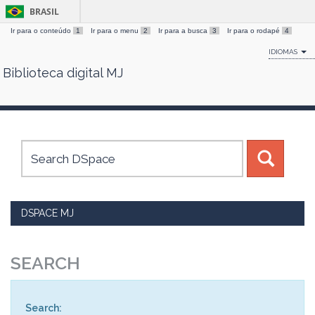
BRASIL
Ir para o conteúdo
1
Ir para o menu
2
Ir para a busca
3
Ir para o rodapé
4
IDIOMAS
Biblioteca digital MJ
Skip
navigation
DSPACE MJ
SEARCH
Search: