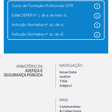
Curso de Formação Profissional (CFP)
1
Edital DEPEN nº 1, de 4 de maio d...
1
Instrução Normativa nº 40, de 11 ...
1
Instrução Normativa nº 41, de 16 ...
1
NAVEGAÇÃO
Issue Date
Author
Title
Subject
MAIS
Communities
& Collections