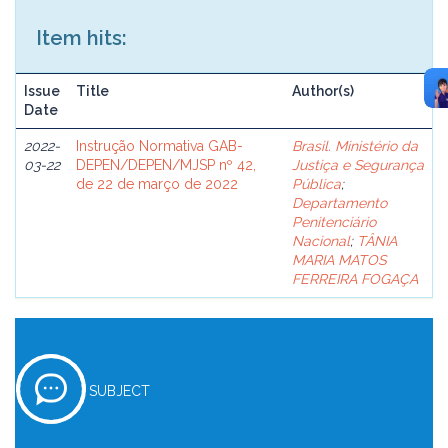
Item hits:
Issue
Title
Author(s)
Date
2022-
Instrução Normativa GAB-
Brasil. Ministério da
03-22
DEPEN/DEPEN/MJSP nº 42,
Justiça e Segurança
de 22 de março de 2022
Pública
;
Departamento
Penitenciário
Nacional
;
TÂNIA
MARIA MATOS
FERREIRA FOGAÇA
SUBJECT