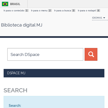
BRASIL
Ir para o conteúdo
1
Ir para o menu
2
Ir para a busca
3
Ir para o rodapé
4
IDIOMAS
Biblioteca digital MJ
Skip
navigation
DSPACE MJ
SEARCH
Search: