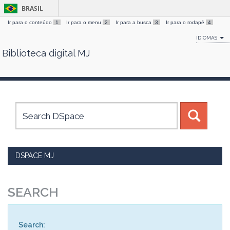
BRASIL
Ir para o conteúdo
1
Ir para o menu
2
Ir para a busca
3
Ir para o rodapé
4
IDIOMAS
Biblioteca digital MJ
Skip
navigation
DSPACE MJ
SEARCH
Search: