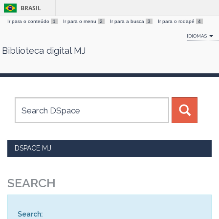
BRASIL
Ir para o conteúdo
1
Ir para o menu
2
Ir para a busca
3
Ir para o rodapé
4
IDIOMAS
Biblioteca digital MJ
Skip
navigation
DSPACE MJ
SEARCH
Search: