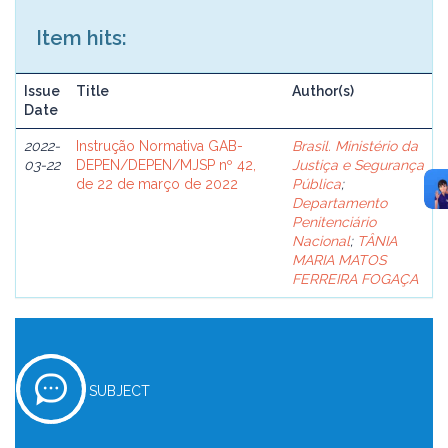
Item hits:
Issue
Title
Author(s)
Date
2022-
Instrução Normativa GAB-
Brasil. Ministério da
03-22
DEPEN/DEPEN/MJSP nº 42,
Justiça e Segurança
de 22 de março de 2022
Pública
;
Departamento
Penitenciário
Nacional
;
TÂNIA
MARIA MATOS
FERREIRA FOGAÇA
SUBJECT