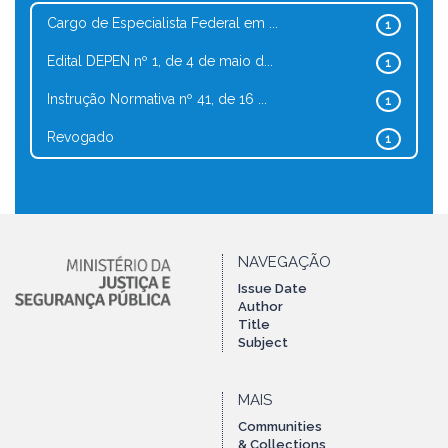
Cargo de Especialista Federal em ...
1
Edital DEPEN nº 1, de 4 de maio d...
1
Instrução Normativa nº 41, de 16 ...
1
Revogado
1
NAVEGAÇÃO
Issue Date
Author
Title
Subject
MAIS
Communities
& Collections