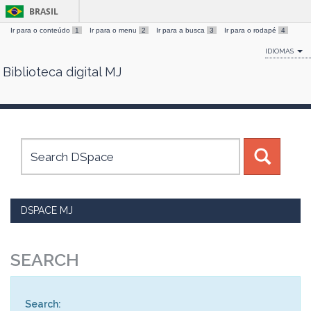
BRASIL
Ir para o conteúdo
1
Ir para o menu
2
Ir para a busca
3
Ir para o rodapé
4
IDIOMAS
Biblioteca digital MJ
Skip
navigation
DSPACE MJ
SEARCH
Search: