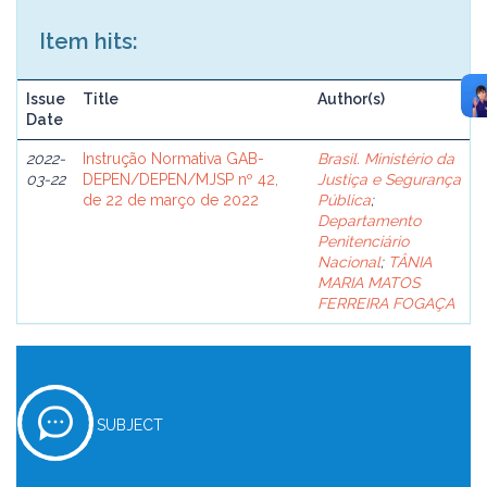
Item hits:
Issue
Title
Author(s)
Date
2022-
Instrução Normativa GAB-
Brasil. Ministério da
03-22
DEPEN/DEPEN/MJSP nº 42,
Justiça e Segurança
de 22 de março de 2022
Pública
;
Departamento
Penitenciário
Nacional
;
TÂNIA
MARIA MATOS
FERREIRA FOGAÇA
SUBJECT