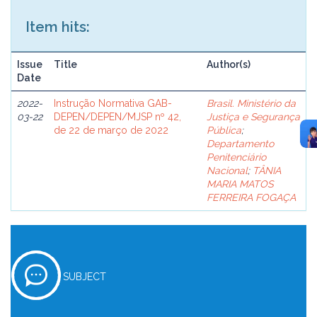
Item hits:
Issue
Title
Author(s)
Date
2022-
Instrução Normativa GAB-
Brasil. Ministério da
03-22
DEPEN/DEPEN/MJSP nº 42,
Justiça e Segurança
de 22 de março de 2022
Pública
;
Departamento
Penitenciário
Nacional
;
TÂNIA
MARIA MATOS
FERREIRA FOGAÇA
SUBJECT