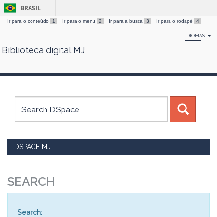
BRASIL
Ir para o conteúdo
1
Ir para o menu
2
Ir para a busca
3
Ir para o rodapé
4
IDIOMAS
Biblioteca digital MJ
Skip
navigation
DSPACE MJ
SEARCH
Search: