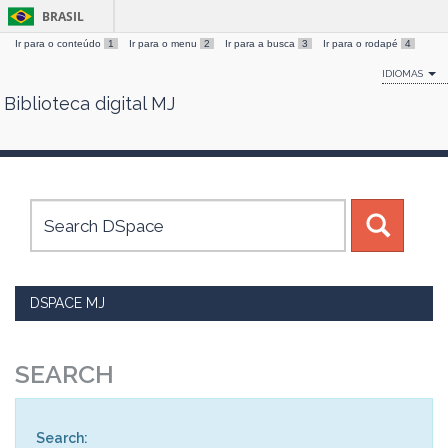
BRASIL
Ir para o conteúdo
1
Ir para o menu
2
Ir para a busca
3
Ir para o rodapé
4
IDIOMAS
Biblioteca digital MJ
Skip
navigation
DSPACE MJ
SEARCH
Search: