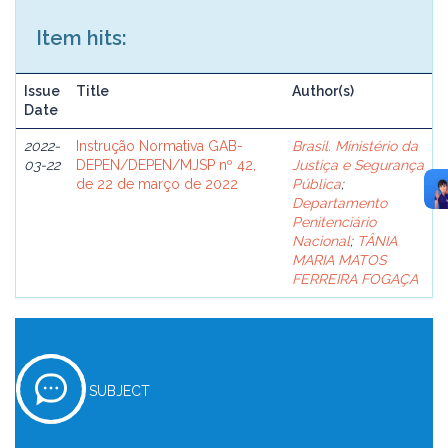
Item hits:
Issue
Title
Author(s)
Date
2022-
Instrução Normativa GAB-
Brasil. Ministério da
03-22
DEPEN/DEPEN/MJSP nº 42,
Justiça e Segurança
de 22 de março de 2022
Pública
;
Departamento
Penitenciário
Nacional
;
TÂNIA
MARIA MATOS
FERREIRA FOGAÇA
SUBJECT