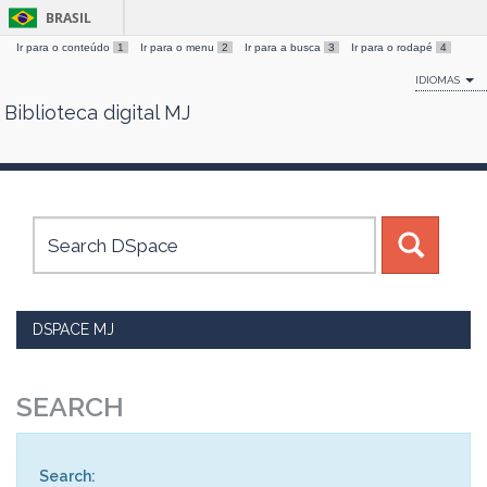
BRASIL
Ir para o conteúdo
1
Ir para o menu
2
Ir para a busca
3
Ir para o rodapé
4
IDIOMAS
Biblioteca digital MJ
Skip
navigation
DSPACE MJ
SEARCH
Search: