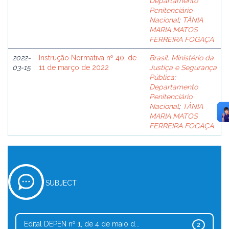
Departamento
Penitenciário
Nacional
;
TÂNIA
MARIA MATOS
FERREIRA FOGAÇA
2022-
Instrução Normativa nº 40, de
Brasil. Ministério da
03-15
11 de março de 2022
Justiça e Segurança
Pública
;
Departamento
Penitenciário
Nacional
;
TÂNIA
MARIA MATOS
FERREIRA FOGAÇA
SUBJECT
Edital DEPEN nº 1, de 4 de maio d...
2