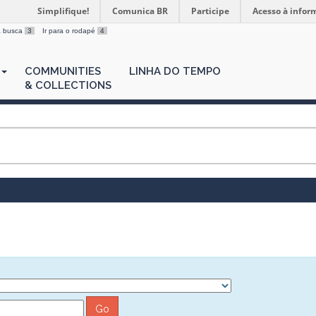
Simplifique!
Comunica BR
Participe
Acesso à infor
 a busca
3
Ir para o rodapé
4
COMMUNITIES
LINHA DO TEMPO
& COLLECTIONS