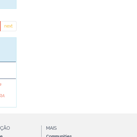
next
a
RA
AÇÃO
MAIS
te
Communities