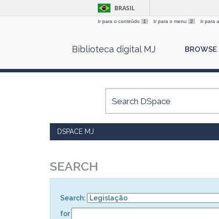
BRASIL
Ir para o conteúdo
1
Ir para o menu
2
Ir para
Skip
Biblioteca digital MJ
BROWSE
navigation
DSPACE MJ
SEARCH
Search:
for