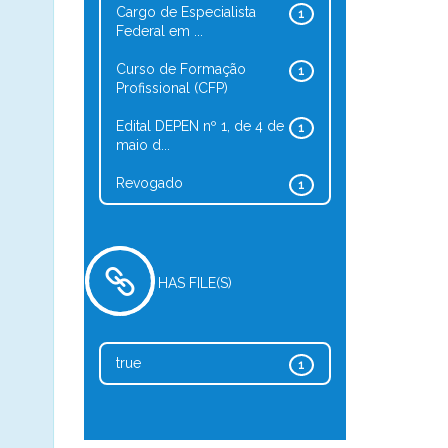
Cargo de Especialista
1
Federal em ...
Curso de Formação
1
Profissional (CFP)
Edital DEPEN nº 1, de 4 de
1
maio d...
Revogado
1
HAS FILE(S)
true
1