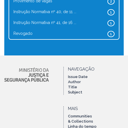
Provimento de vagas
2
Instrução Normativa nº 40, de 11 ...
1
Instrução Normativa nº 41, de 16 ...
1
Revogado
1
NAVEGAÇÃO
Issue Date
Author
Title
Subject
MAIS
Communities
& Collections
Linha do tempo