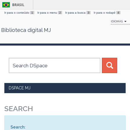
BRASIL
Ir para o conteúdo
1
Ir para o menu
2
Ir para a busca
3
Ir para o rodapé
4
IDIOMAS
Biblioteca digital MJ
Skip
navigation
DSPACE MJ
SEARCH
Search: