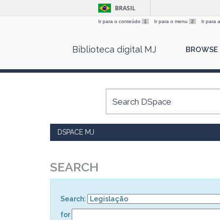
BRASIL
Ir para o conteúdo
1
Ir para o menu
2
Ir para
Skip
Biblioteca digital MJ
BROWSE
navigation
DSPACE MJ
SEARCH
Search:
for