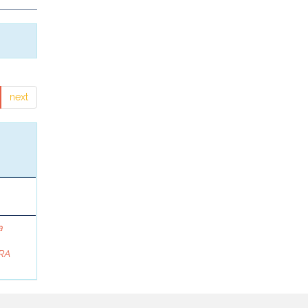
next
a
RA