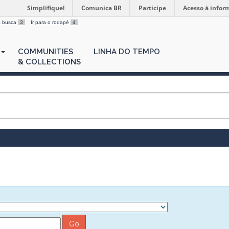
Simplifique!
Comunica BR
Participe
Acesso à infor
 a busca
3
Ir para o rodapé
4
COMMUNITIES
LINHA DO TEMPO
& COLLECTIONS