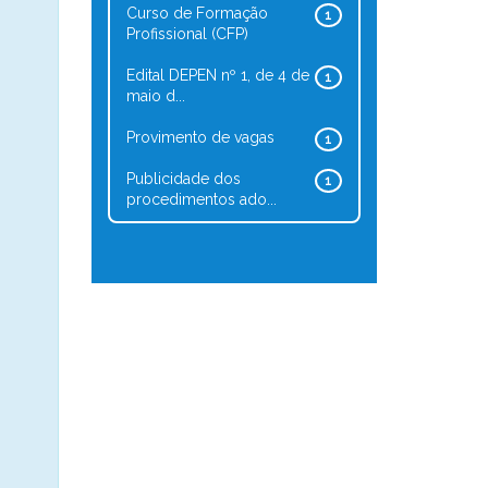
Curso de Formação
1
Profissional (CFP)
Edital DEPEN nº 1, de 4 de
1
maio d...
Provimento de vagas
1
Publicidade dos
1
procedimentos ado...