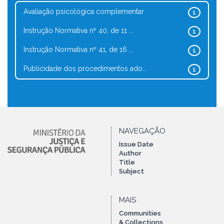
Avaliação psicológica complementar
1
Instrução Normativa nº 40, de 11 ...
1
Instrução Normativa nº 41, de 16 ...
1
Publicidade dos procedimentos ado...
1
NAVEGAÇÃO
Issue Date
Author
Title
Subject
MAIS
Communities
& Collections