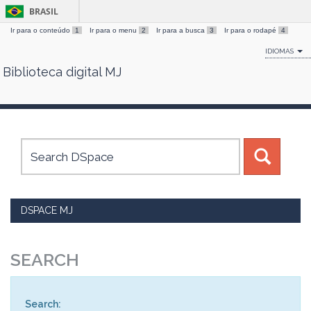
BRASIL
Ir para o conteúdo
1
Ir para o menu
2
Ir para a busca
3
Ir para o rodapé
4
IDIOMAS
Biblioteca digital MJ
Skip
navigation
DSPACE MJ
SEARCH
Search: