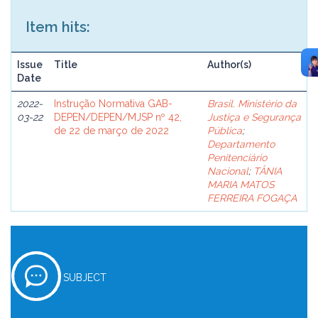
Item hits:
Issue
Title
Author(s)
Date
2022-
Instrução Normativa GAB-
Brasil. Ministério da
03-22
DEPEN/DEPEN/MJSP nº 42,
Justiça e Segurança
de 22 de março de 2022
Pública
;
Departamento
Penitenciário
Nacional
;
TÂNIA
MARIA MATOS
FERREIRA FOGAÇA
SUBJECT