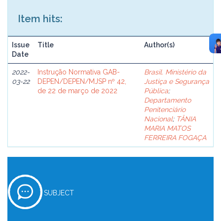
Item hits:
Issue
Title
Author(s)
Date
2022-
Instrução Normativa GAB-
Brasil. Ministério da
03-22
DEPEN/DEPEN/MJSP nº 42,
Justiça e Segurança
de 22 de março de 2022
Pública
;
Departamento
Penitenciário
Nacional
;
TÂNIA
MARIA MATOS
FERREIRA FOGAÇA
SUBJECT