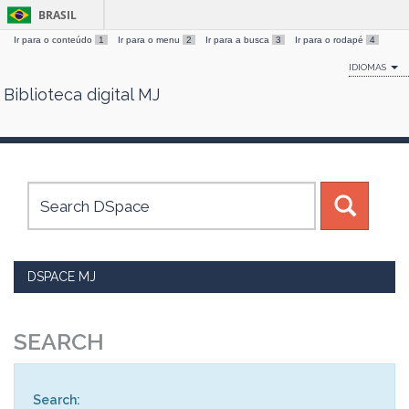
BRASIL
Ir para o conteúdo
1
Ir para o menu
2
Ir para a busca
3
Ir para o rodapé
4
IDIOMAS
Biblioteca digital MJ
Skip
navigation
DSPACE MJ
SEARCH
Search: