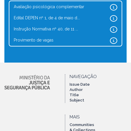
Avaliação psicológica complementar
1
Edital DEPEN nº 1, de 4 de maio d...
1
Instrução Normativa nº 40, de 11 ...
1
Provimento de vagas
1
NAVEGAÇÃO
Issue Date
Author
Title
Subject
MAIS
Communities
& Collections