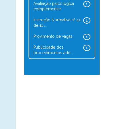
Avaliação psicológica
1
complementar
Instrução Normativa nº 40,
1
de 11 ...
Provimento de vagas
1
Publicidade dos
1
procedimentos ado...