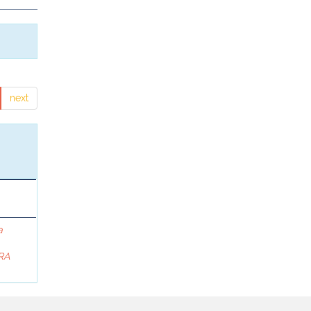
next
a
RA