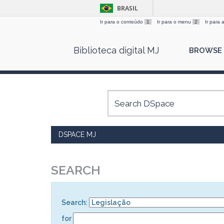
BRASIL
Ir para o conteúdo
1
Ir para o menu
2
Ir para
Skip
Biblioteca digital MJ
BROWSE
navigation
DSPACE MJ
SEARCH
Search:
for