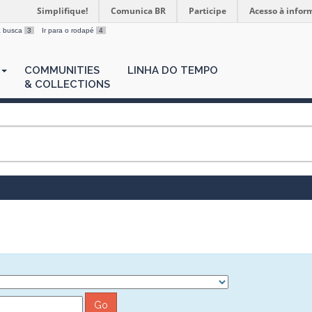
Simplifique!
Comunica BR
Participe
Acesso à infor
 a busca
3
Ir para o rodapé
4
COMMUNITIES
LINHA DO TEMPO
& COLLECTIONS