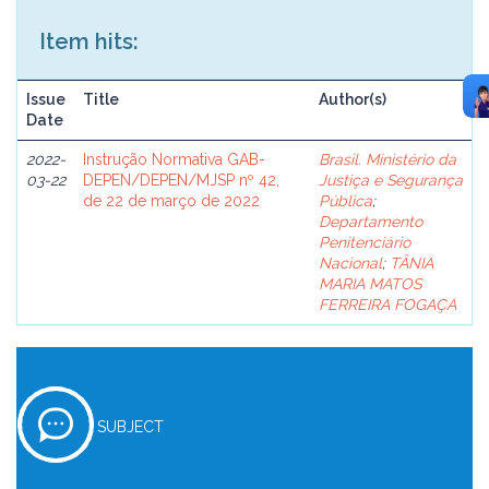
Item hits:
Issue
Title
Author(s)
Date
2022-
Instrução Normativa GAB-
Brasil. Ministério da
03-22
DEPEN/DEPEN/MJSP nº 42,
Justiça e Segurança
de 22 de março de 2022
Pública
;
Departamento
Penitenciário
Nacional
;
TÂNIA
MARIA MATOS
FERREIRA FOGAÇA
SUBJECT