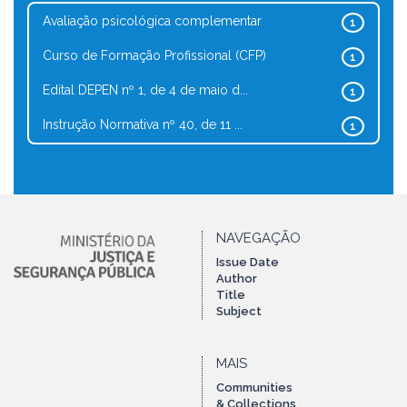
Avaliação psicológica complementar
1
Curso de Formação Profissional (CFP)
1
Edital DEPEN nº 1, de 4 de maio d...
1
Instrução Normativa nº 40, de 11 ...
1
NAVEGAÇÃO
Issue Date
Author
Title
Subject
MAIS
Communities
& Collections