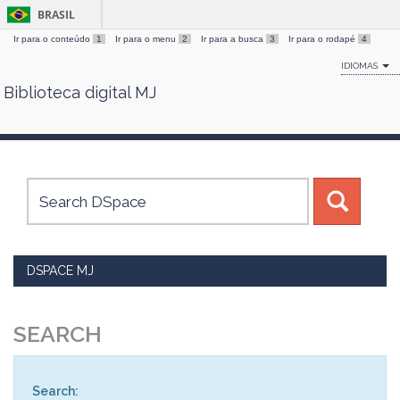
BRASIL
Ir para o conteúdo
1
Ir para o menu
2
Ir para a busca
3
Ir para o rodapé
4
IDIOMAS
Biblioteca digital MJ
Skip
navigation
DSPACE MJ
SEARCH
Search: