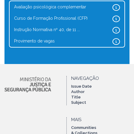
Avaliação psicológica complementar
1
Curso de Formação Profissional (CFP)
1
Instrução Normativa nº 40, de 11 ...
1
Provimento de vagas
1
NAVEGAÇÃO
Issue Date
Author
Title
Subject
MAIS
Communities
& Collections