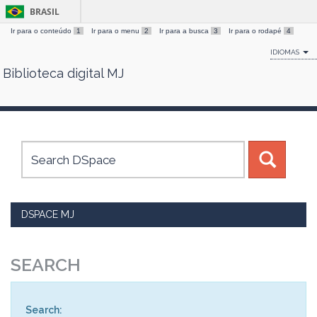
BRASIL
Ir para o conteúdo
1
Ir para o menu
2
Ir para a busca
3
Ir para o rodapé
4
IDIOMAS
Biblioteca digital MJ
Skip
navigation
DSPACE MJ
SEARCH
Search: