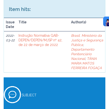
Item hits:
Issue
Title
Author(s)
Date
2022-
Instrução Normativa GAB-
Brasil. Ministério da
03-22
DEPEN/DEPEN/MJSP nº 42,
Justiça e Segurança
de 22 de março de 2022
Pública
;
Departamento
Penitenciário
Nacional
;
TÂNIA
MARIA MATOS
FERREIRA FOGAÇA
SUBJECT