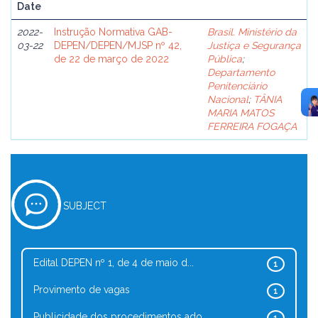
Date
2022-
Instrução Normativa GAB-
Brasil. Ministério da
03-22
DEPEN/DEPEN/MJSP nº 42,
Justiça e Segurança
de 22 de março de 2022
Pública
;
Departamento
Penitenciário
Nacional
;
TÂNIA
MARIA MATOS
FERREIRA FOGAÇA
SUBJECT
Edital DEPEN nº 1, de 4 de maio d...
1
Provimento de vagas
1
Publicidade dos procedimentos ado...