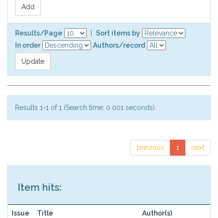
Results/Page
|
Sort items by
In order
Authors/record
Results 1-1 of 1 (Search time: 0.001 seconds).
previous
1
next
Item hits:
Issue
Title
Author(s)