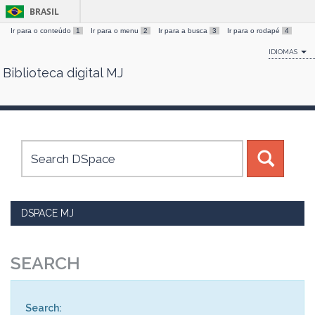
BRASIL
Ir para o conteúdo
1
Ir para o menu
2
Ir para a busca
3
Ir para o rodapé
4
IDIOMAS
Biblioteca digital MJ
Skip
navigation
DSPACE MJ
SEARCH
Search: