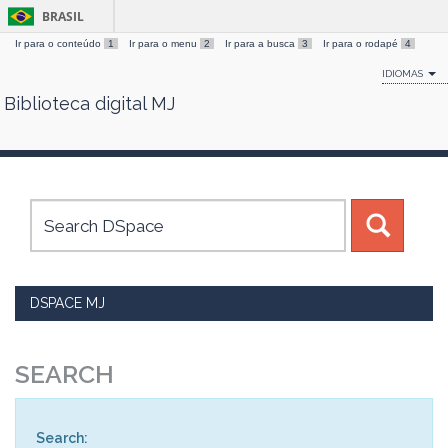
BRASIL
Ir para o conteúdo
1
Ir para o menu
2
Ir para a busca
3
Ir para o rodapé
4
IDIOMAS
Biblioteca digital MJ
Skip
navigation
DSPACE MJ
SEARCH
Search: