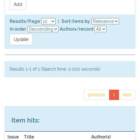
Results/Page
|
Sort items by
In order
Authors/record
Results 1-1 of 1 (Search time: 0.002 seconds).
previous
1
next
Item hits:
Issue
Title
Author(s)