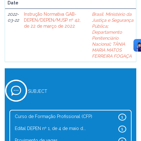
Date
2022-
Instrução Normativa GAB-
Brasil. Ministério da
03-22
DEPEN/DEPEN/MJSP nº 42,
Justiça e Segurança
de 22 de março de 2022
Pública
;
Departamento
Penitenciário
Nacional
;
TÂNIA
MARIA MATOS
FERREIRA FOGAÇA
SUBJECT
Curso de Formação Profissional (CFP)
1
Edital DEPEN nº 1, de 4 de maio d...
1
Provimento de vagas