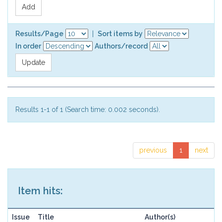
Results/Page
|
Sort items by
In order
Authors/record
Results 1-1 of 1 (Search time: 0.002 seconds).
previous
1
next
Item hits:
Issue
Title
Author(s)