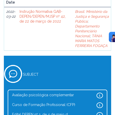
Date
2022-
Instrução Normativa GAB-
Brasil. Ministério da
03-22
DEPEN/DEPEN/MJSP nº 42,
Justiça e Segurança
de 22 de março de 2022
Pública
;
Departamento
Penitenciário
Nacional
;
TÂNIA
MARIA MATOS
FERREIRA FOGAÇA
SUBJECT
Avaliação psicológica complementar
1
Curso de Formação Profissional (CFP)
1
Edital DEPEN nº 1, de 4 de maio d...