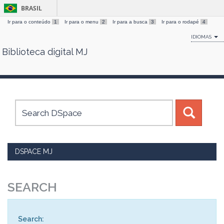
BRASIL
Ir para o conteúdo
1
Ir para o menu
2
Ir para a busca
3
Ir para o rodapé
4
IDIOMAS
Biblioteca digital MJ
Skip
navigation
DSPACE MJ
SEARCH
Search: