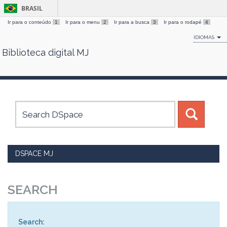
BRASIL
Ir para o conteúdo
1
Ir para o menu
2
Ir para a busca
3
Ir para o rodapé
4
IDIOMAS
Biblioteca digital MJ
Skip
navigation
DSPACE MJ
SEARCH
Search: