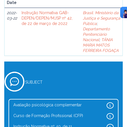
Date
2022-
Instrução Normativa GAB-
Brasil. Ministério da
03-22
DEPEN/DEPEN/MJSP nº 42,
Justiça e Segurança
de 22 de março de 2022
Pública
;
Departamento
Penitenciário
Nacional
;
TÂNIA
MARIA MATOS
FERREIRA FOGAÇA
SUBJECT
Avaliação psicológica complementar
1
Curso de Formação Profissional (CFP)
1
Instrução Normativa nº 40, de 11 ...