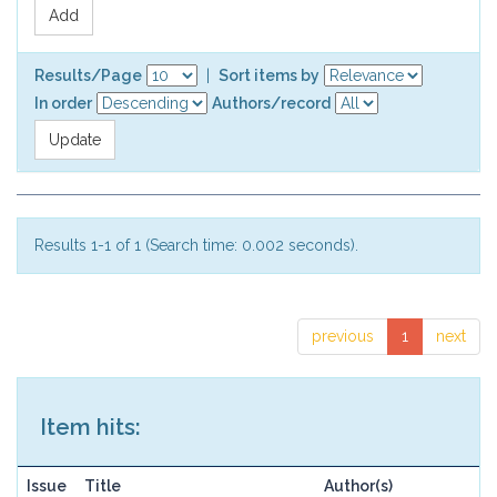
Results/Page
|
Sort items by
In order
Authors/record
Results 1-1 of 1 (Search time: 0.002 seconds).
previous
1
next
Item hits:
Issue
Title
Author(s)