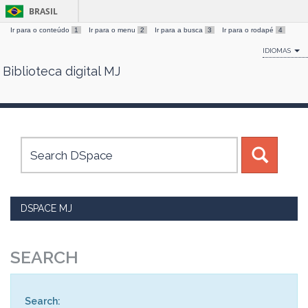
BRASIL
Ir para o conteúdo
1
Ir para o menu
2
Ir para a busca
3
Ir para o rodapé
4
IDIOMAS
Biblioteca digital MJ
Skip
navigation
DSPACE MJ
SEARCH
Search: