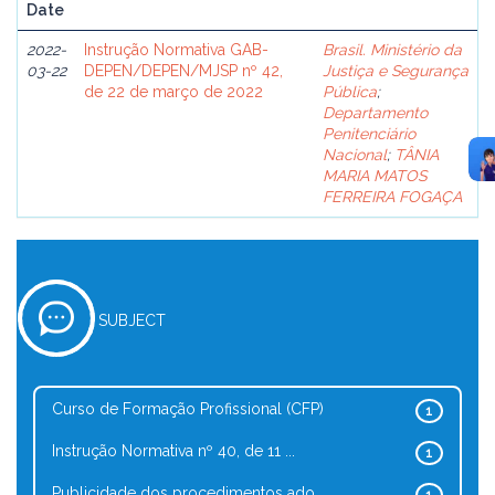
Date
2022-
Instrução Normativa GAB-
Brasil. Ministério da
03-22
DEPEN/DEPEN/MJSP nº 42,
Justiça e Segurança
de 22 de março de 2022
Pública
;
Departamento
Penitenciário
Nacional
;
TÂNIA
MARIA MATOS
FERREIRA FOGAÇA
SUBJECT
Curso de Formação Profissional (CFP)
1
Instrução Normativa nº 40, de 11 ...
1
Publicidade dos procedimentos ado...