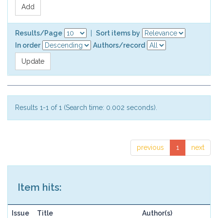
Results/Page
|
Sort items by
In order
Authors/record
Results 1-1 of 1 (Search time: 0.002 seconds).
previous
1
next
Item hits:
Issue
Title
Author(s)