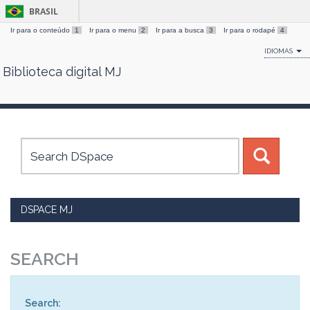
BRASIL
Ir para o conteúdo
1
Ir para o menu
2
Ir para a busca
3
Ir para o rodapé
4
IDIOMAS
Biblioteca digital MJ
Skip
navigation
DSPACE MJ
SEARCH
Search: