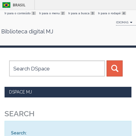
BRASIL
Ir para o conteúdo
1
Ir para o menu
2
Ir para a busca
3
Ir para o rodapé
4
IDIOMAS
Biblioteca digital MJ
Skip
navigation
DSPACE MJ
SEARCH
Search: