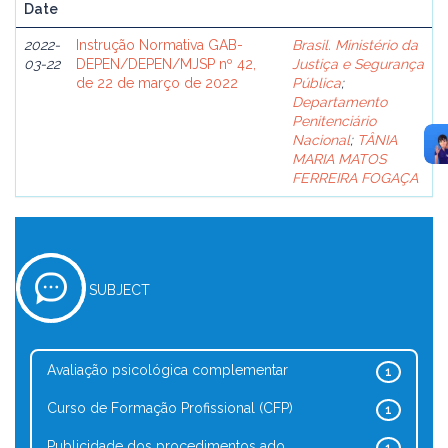
Date
2022-
Instrução Normativa GAB-
Brasil. Ministério da
03-22
DEPEN/DEPEN/MJSP nº 42,
Justiça e Segurança
de 22 de março de 2022
Pública
;
Departamento
Penitenciário
Nacional
;
TÂNIA
MARIA MATOS
FERREIRA FOGAÇA
SUBJECT
Avaliação psicológica complementar
1
Curso de Formação Profissional (CFP)
1
Publicidade dos procedimentos ado...