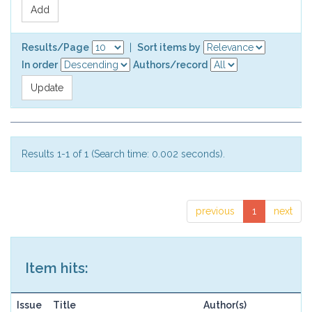
Results/Page
|
Sort items by
In order
Authors/record
Results 1-1 of 1 (Search time: 0.002 seconds).
previous
1
next
Item hits:
Issue
Title
Author(s)