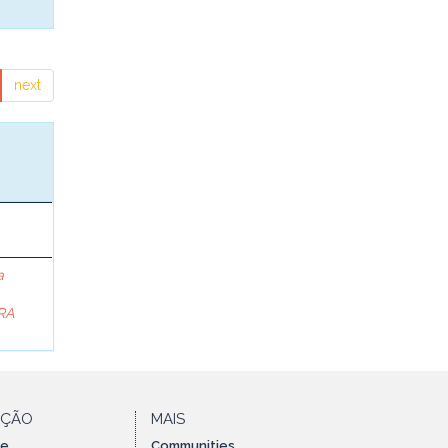
next
a
RA
AÇÃO
MAIS
te
Communities