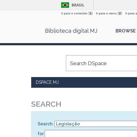
BRASIL
Ir para o conteúdo
1
Ir para o menu
2
Ir para
Skip
Biblioteca digital MJ
BROWSE
navigation
DSPACE MJ
SEARCH
Search:
for