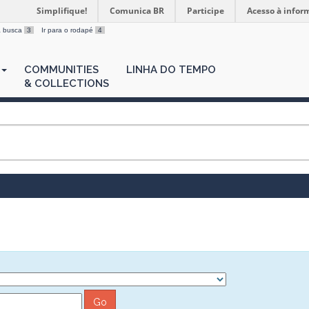
Simplifique!
Comunica BR
Participe
Acesso à infor
 a busca
3
Ir para o rodapé
4
COMMUNITIES
LINHA DO TEMPO
& COLLECTIONS