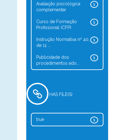
Avaliação psicológica
1
complementar
Curso de Formação
1
Profissional (CFP)
Instrução Normativa nº 40,
1
de 11 ...
Publicidade dos
1
procedimentos ado...
HAS FILE(S)
true
1