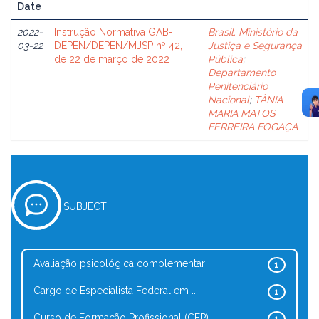
Date
2022-
Instrução Normativa GAB-
Brasil. Ministério da
03-22
DEPEN/DEPEN/MJSP nº 42,
Justiça e Segurança
de 22 de março de 2022
Pública
;
Departamento
Penitenciário
Nacional
;
TÂNIA
MARIA MATOS
FERREIRA FOGAÇA
SUBJECT
Avaliação psicológica complementar
1
Cargo de Especialista Federal em ...
1
Curso de Formação Profissional (CFP)