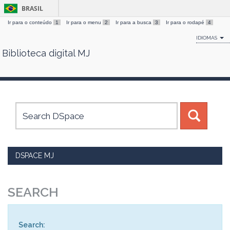
BRASIL
Ir para o conteúdo
1
Ir para o menu
2
Ir para a busca
3
Ir para o rodapé
4
IDIOMAS
Biblioteca digital MJ
Skip
navigation
DSPACE MJ
SEARCH
Search: