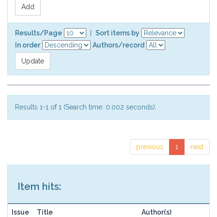
Results/Page
|
Sort items by
In order
Authors/record
Results 1-1 of 1 (Search time: 0.002 seconds).
previous
1
next
Item hits:
Issue
Title
Author(s)