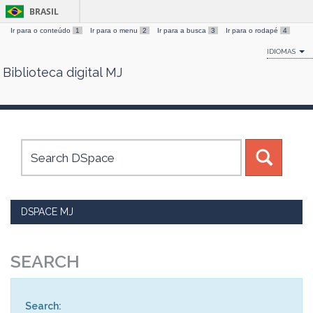
BRASIL
Ir para o conteúdo
1
Ir para o menu
2
Ir para a busca
3
Ir para o rodapé
4
IDIOMAS
Biblioteca digital MJ
Skip
navigation
DSPACE MJ
SEARCH
Search: